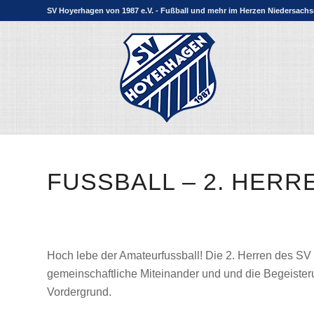
SV Hoyerhagen von 1987 e.V. - Fußball und mehr im Herzen Niedersach
FUSSBALL – 2. HERRE
Hoch lebe der Amateurfussball! Die 2. Herren des SV 
gemeinschaftliche Miteinander und und die Begeister
Vordergrund.