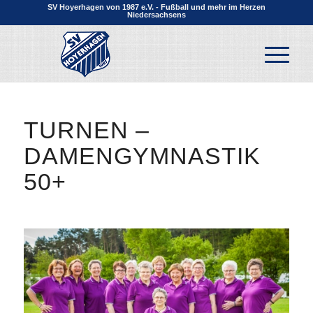
SV Hoyerhagen von 1987 e.V. - Fußball und mehr im Herzen
Niedersachsens
TURNEN –
DAMENGYMNASTIK
50+